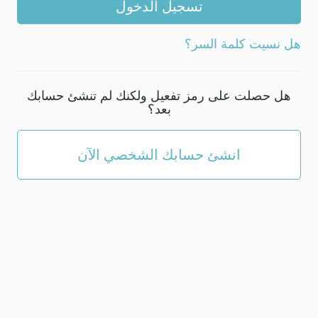
لحسابك،
ويجب
هل نسيت كلمة السر؟
أن
تتكون
من
هل حصلت على رمز تفعيل ولكنك لم تنشئ حسابك
5
بعد؟
حروف
على
الأقل.
انشئ حسابك الشخصي الآن