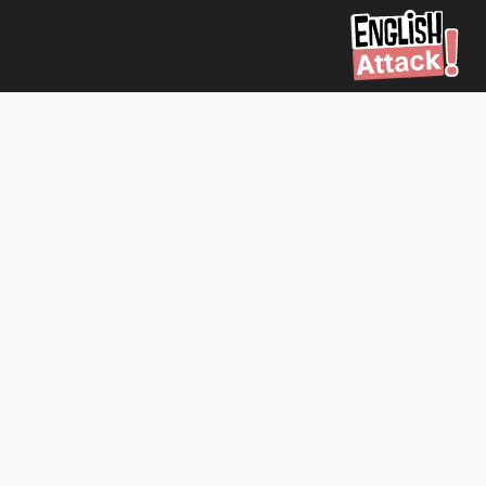
يرجى
إدخال
كلمة
مرور
جديدة
لحسابك،